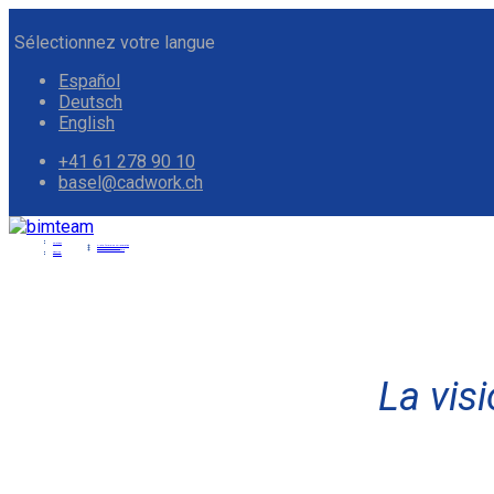
Sélectionnez votre langue
Español
Deutsch
English
+41 61 278 90 10
basel@cadwork.ch
Solutions
Plate-forme de collaboration
Visionneuse de modèles
Mesure basée sur modèle
S’inscrire
Produits
La vis