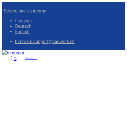
Seleccione su idioma
Français
Deutsch
English
bimteam.support@cadwork.ch
Soluciones
Plataforma de colaboración
Visor de Modelos
Modelos basados en levantamiento topográfico
Iniciar sesión
Productos
Precisión de la